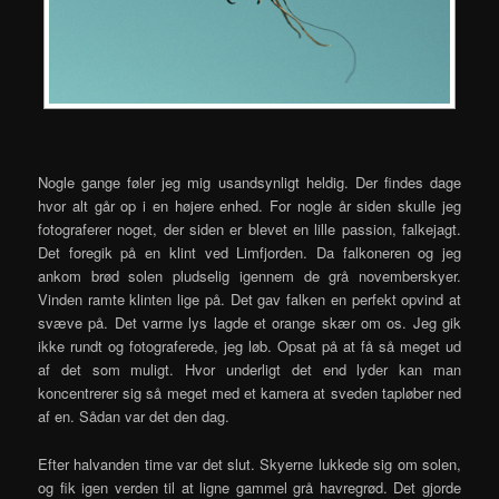
Nogle gange føler jeg mig usandsynligt heldig. Der findes dage
hvor alt går op i en højere enhed. For nogle år siden skulle jeg
fotograferer noget, der siden er blevet en lille passion, falkejagt.
Det foregik på en klint ved Limfjorden. Da falkoneren og jeg
ankom brød solen pludselig igennem de grå novemberskyer.
Vinden ramte klinten lige på. Det gav falken en perfekt opvind at
svæve på. Det varme lys lagde et orange skær om os. Jeg gik
ikke rundt og fotograferede, jeg løb. Opsat på at få så meget ud
af det som muligt. Hvor underligt det end lyder kan man
koncentrerer sig så meget med et kamera at sveden tapløber ned
af en. Sådan var det den dag.
Efter halvanden time var det slut. Skyerne lukkede sig om solen,
og fik igen verden til at ligne gammel grå havregrød. Det gjorde