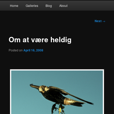
Main
Home
Galleries
Blog
About
Skip
menu
to
Post
Next
→
navigation
primary
Om at være heldig
content
Posted on
April 16, 2008