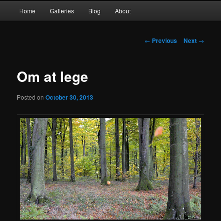
Main
Home
Galleries
Blog
About
Skip
menu
to
Post
←
Previous
Next
→
navigation
primary
Om at lege
content
Posted on
October 30, 2013