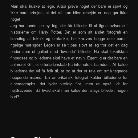
Man skal huske at lege. Altså prøve noget der bare er sjovt og
ikke bare arbejde, at det så kan blive arbejde en dag gør ikke
noget.
Jeg har fundet en ny leg, der får billeder til at ligne aviserne i
historierne om Harry Potter. Det er som alt andet fotografi en
blanding af teknik og omtanke, her kræves begge dele bare i
rigelige mængder. Legen er så tilpas sjovt at jeg tror det en dag
ender som et galleri med “levende” billeder. Nu skal teknikken
finpudses og billederne skal have et navn. Egentlig er det bare en
animeret Gif, et efterladenskab fra internetets barndom. At kalde
billederne det vil få folk til, at tro at der er tale om små tegnede
hoppende mænd. En amerikansk fotograf kalder billederne for
cinemagraphs, det lyder vældig flot, men er også lidt for
højttravende. Så hvad skal man kalde den slags billeder, nogen
bud?