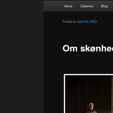
Main
Home
Galleries
Blog
Skip
menu
to
Posted on
April 28, 2009
primary
Om skønhed
content