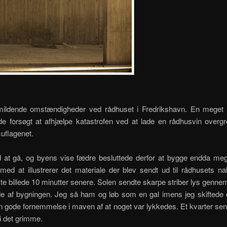
rmildende omstændigheder ved rådhuset i Fredrikshavn. En meget s
e forsøgt at afhjælpe katastrofen ved at lade en rådhusvin overgr
uflagenet.
 at gå, og byens vise fædre besluttede derfor at bygge endda meg
ed at illustrerer det materiale der blev sendt ud til rådhusets nab
e billede 10 minutter senere. Solen sendte skarpe striber lys genne
nde af bygningen. Jeg så ham og løb som en gal imens jeg skiftede o
den gode fornemmelse i maven af at noget var lykkedes. Et kvarter sen
i det grimme.